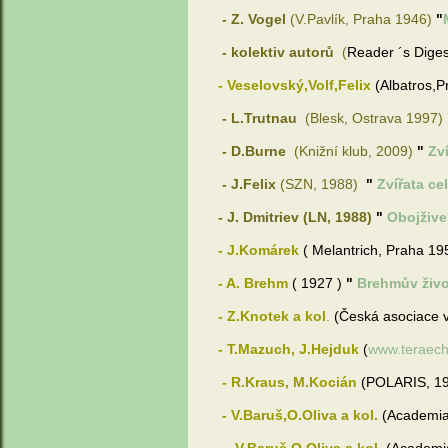
- Z. Vogel
(V.Pavlík, Praha 1946)
"
- kolektiv autorů
(
Reader ´s Diges
- Veselovský,Volf,Felix
(Albatros,
- L.Trutnau
(Blesk
, Ostrava 1997)
- D.Burne
(Knižní klub
, 2009)
"
Zv
- J.Felix
(SZN, 1988)
"
Zvířata ce
- J. Dmitriev (LN, 1988)
"
Obojžive
- J.Komárek
( Melantrich, Praha 1
- A. Brehm
( 1927 )
"
Brehmův život
- Z.Knotek a kol
.
(Česká asociace v
- T.Mazuch, J.Hejduk
(
www.teraech
- R.Kraus, M.Kocián
(POLARIS, 1
- V.Baruš,O.Oliva a kol.
(Academi