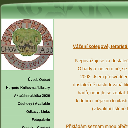
Vážení kolegové, teraristi
Nepovažuji se za dostate
O hady a nejen o ně, se
2003. Jsem přesvědčen o
Úvod / Outset
dostatečně nastudovaná lit
Herpeto-Knihovna / Library
hadů, nebojte se zeptat.
Aktuální nabídka 2026
k dobru i nějakou tu vlas
Odchovy / Available
(v kvalitní tištěné 
Odkazy / Links
Fotogalerie
Přikládám seznam mnou přečten
Kontakt / Contact