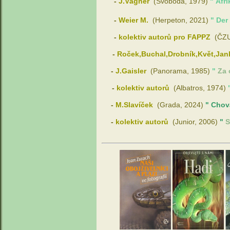
-
J.Vágner
(Svoboda, 1979
)
"
Afr
-
Weier M.
(Herpeton, 2021
)
"
Der
-
kolektiv autorů pro FAPPZ
(ČZU
-
Roček,Buchal,Drobník,Květ,Jan
-
J.Gaisler
(Panorama, 1985
)
"
Za 
-
kolektiv autorů
(Albatros, 1974
)
-
M.Slavíček
(Grada, 2024
)
"
C
hov
-
kolektiv autorů
(Junior, 2006
)
"
S