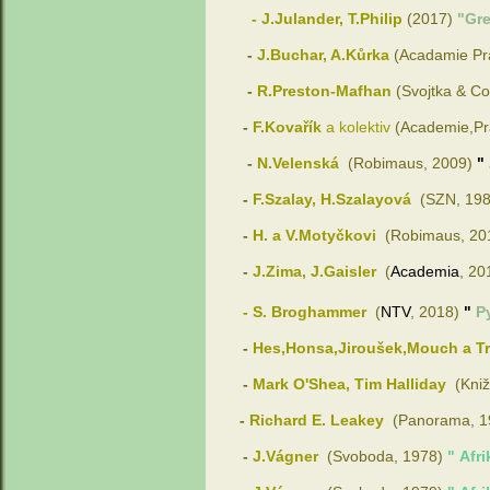
- J.Julander, T.Philip
(2017)
"Gre
-
J.Buchar, A.Kůrka
(Acadamie Pr
-
R.Preston-Mafhan
(Svojtka & Co
-
F.Kovařík
a kolektiv
(Academie,Pr
-
N.Velenská
(
Robimaus, 2009)
"
-
F.Szalay, H.Szalayová
(SZN
, 19
-
H. a V.Motyčkovi
(
Robimaus, 20
-
J.Zima, J.Gaisler
(
Academia
, 20
- S. Broghammer
(
NTV
, 2018)
"
P
-
Hes,Honsa,Jiroušek,Mouch a T
-
Mark O'Shea, Tim Halliday
(Kniž
-
Richard E. Leakey
(
Panorama, 1
-
J.Vágner
(Svoboda, 1978
)
"
Afri