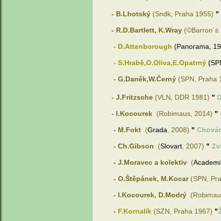
- B.
Lhotský
(Sndk, Praha 1955)
"
- R.D.Bartlett, K.Wray
(©Barron´s 
- D.Attenborough
(Panorama, 1
- S.Hrabě,O.Oliva,E.Opatrný
(SP
-
G.Daněk,W.Černý
(SPN, Praha 
-
J.Fritzsche
(VLN, DDR 1981)
"
D
- I.Kocourek
(
Robimaus, 2014)
"
- M.Fokt
(
Grada
, 2008)
"
Chovám
- Ch.Gibson
(
Slovart
, 2007)
"
Zv
- J.Moravec a kolektiv
(
Academi
- O.Štěpánek, M.Kocar
(SPN, Pr
- I.Kocourek, D.Modrý
(
Robimau
-
F.Kornalík
(SZN, Praha 1967)
"