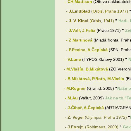
- CH.Mattison
(Ottovo nakladatelst
- J.Lindblad
(Orbis, Praha 1977)
- J. V. Kincl
(Orbis, 1941)
"
Hadi, 
- J.Volf, J.Felix
(Práce 1971)
"
Zv
- Z.Martinová
(Mladá fronta, Prah
- P.Pecina, A.Čepická
(SPN, Praha
-
V.Lanc
(TYPOS Klatovy 2001)
"
N
- M.Vlašín, B.Mikátová
(ZO Vreroni
- B.Mikátová, P.Roth, M.Vlašín
(E
- M.Rogner
(Granid, 2005)
"
Naše p
- M.Au
(Vašut, 2009)
Jak na to "T
- J.Čihař, A.Čepická
(ARTIA/GRAN
- Z. Vogel
(Olympia, Praha 1972)
"
- J.Forejt
(
Robimaus, 2009)
"
Gek