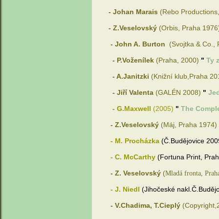
- Johan Marais
(Rebo Productions
- Z.Veselovský
(Orbis, Praha 1976
- John A. Burton
(Svojtka & Co.,
- P.Voženílek
(Praha, 2000)
"
Ty 
- A.Janitzki
(Knižní klub,Praha 20
- Jiří Valenta
(GALÉN 2008)
"
Je
- G.Maxwell
(2005)
"
The Compl
- Z.Veselovský
(Máj, Praha 1974)
- M. Procházka
(Č.Budějovice 20
- C. McCarthy
(Fortuna Print, Pra
- Z. Veselovský
(
Mladá fronta, Prah
- J. Niedl
(Jihočeské nakl.Č.Buděj
- V.Chadima, T.Cieplý
(Copyright,