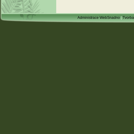
Administrace WebSnadno
|
Tvorba