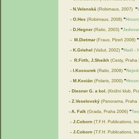
- N.Velenská
(Robimaus, 2007)
"
- O.Hes
(Robimaus, 2008)
"
Hrozn
- D.Hegner
(Ratio, 2003)
"
Jedovat
- M.Dietmar
(Fraus, Plzeň 2008)
"
- K.Griehel
(Vašut, 2002)
"
Hadi - 
- R.Firth, J.Sheikh
(Cesty, Praha
- I.Kocourek
(Ratio, 2008)
"
Nejedo
- M.Kocián
(Polaris, 2000)
"
Hrozný
- Diesner G. a kol.
(Knižní klub, P
- Z.Veselovský
(Panorama, Praha 
- A. Falk
(Grada, Praha 2006)
"
Ter
- J.Coborn
(T.F.H. Publications, In
- J.Coborn
(T.F.H. Publications, In