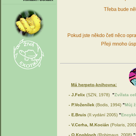
Třeba bude něk
Pokud jste někdo četl něco opr
Přeji mnoho ús
Má herpeto-knihovna:
- J.Felix
(SZN, 1978)
"
Zvířata ce
- P.Voženílek
(Bodis, 1994)
"
Můj ž
- E.Bruis
(II.vydání 2005)
"
Encyklo
- V.Cerha, M.Kocián
(Polaris, 200
- O.Knobloch
(Robimaus, 2008)
"