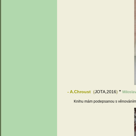
- A.Chroust
(
JOTA,2016
)
"
Miloslav
Knihu mám podepsanou s věnováním od