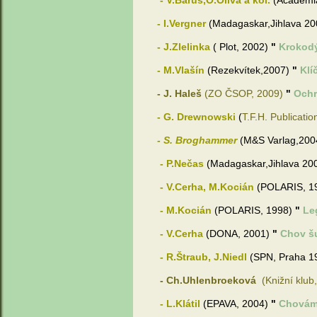
- V.Baruš,O.Oliva a kol.
(Academi
- I.Vergner
(Madagaskar,Jihlava 2
- J.Zlelinka
( Plot, 2002)
"
Krokodý
- M.Vlašín
(Rezekvítek,2007)
"
Klí
- J. Haleš
(ZO ČSOP, 2009)
"
Ochra
- G. Drewnowski
(
T.F.H. Publicatio
- S. Broghammer
(M&S Varlag,200
- P.Nečas
(Madagaskar,Jihlava 20
- V.Cerha, M.Kocián
(POLARIS, 1
- M.Kocián
(POLARIS, 1998)
"
Le
- V.Cerha
(DONA, 2001)
"
Chov š
- R.Štraub, J.Niedl
(SPN, Praha 1
- Ch.Uhlenbroeková
(Knižní klub
- L.Klátil
(EPAVA, 2004)
"
Chováme