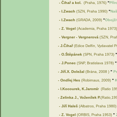
- Čihař a kol.
(Praha, 1976)
"
Pří
- I.Zwach
(SZN, Praha 1990)
"
Naš
- I.Zwach
(GRADA, 2009)
"
Obojži
- Z. Vogel
(Academia, Praha 1973
- Vergner - Vergnerová
(SZN, Pra
- J.Čihař
(Edice Delfín, Vydavatel 
- O.Štěpánek
(SPN, Praha 1973)
- J.Ponec
(SNP, Bratislava 1978)
"
- Jiří.X. Doležal
(Brána, 2008 )
"
P
- Ondřej Hes
(
Robimaus, 2009)
"
K
-
I.Kocourek, K.Jaromír
(Ratio 19
-
Zelinka J., Voženílek P.
(Ratio,19
- Jiří Haleš
(Albatros, Praha 1980
- Z. Vogel
(ORBIS, Praha 1953)
"